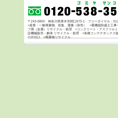
〒243-0804 神奈川県厚木市関口675-1 フリーダイヤル：0120-538
■
産業・一般廃棄物、収集、運搬（保管）
■
重機掘削盛土工
プ屑（金属）リサイクル・処理
■
コンクリート・アスファル
設機械販売・解体 リサイクル・処理
■
各種コンテナボック
の片付け
■
廃棄物リサイクル