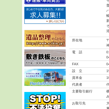
所在地
〒
電 話
0
0
FAX
0
設 立
1
資本金
1
代表者
主要取引銀行
お取引先